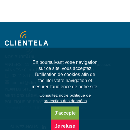
NOS BUREAUX
En poursuivant votre navigation
ANGERS : 11 bis, rue Michael Faraday, 49070 Beaucouzé
sur ce site, vous acceptez
VANNES : 6, rue Dr Joseph Audic, 56000 Vannes
l'utilisation de cookies afin de
02 41 34 05 44
faciliter votre navigation et
contact@clientela.fr
mesurer l'audience de notre site.
PLAN DU SITE
Consultez notre politique de
MENTIONS LÉGALES
protection des données
POLITIQUE DE PROTECTION DES DONNÉES
Copyright ©2026 CLIENTELA - Tous droits réservés.
J'accepte
Je refuse
SUIVEZ-NOUS